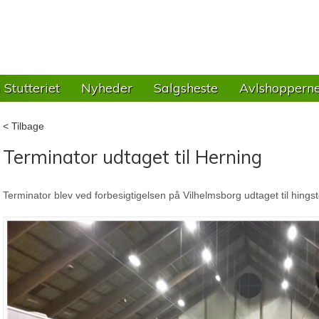
Stutteriet
Nyheder
Salgsheste
Avlshoppern
< Tilbage
Terminator udtaget til Herning
Terminator blev ved forbesigtigelsen på Vilhelmsborg udtaget til hings